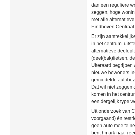
dan een reguliere wo
zeggen, hoge woning
met alle alternatieve
Eindhoven Centraal i
Er zijn aantrekkelij
in het centrum; uits
alternatieve deelop
(deel(bak)fietsen, de
Uiteraard begrijpen
nieuwe bewoners ind
gemiddelde autobezi
Dat wil niet zeggen
komen in het centru
een dergelijk type 
Uit onderzoek van
voorgaand) én restri
geen auto mee te nem
benchmark naar reed