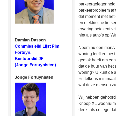
parkeergelegenheid 
parkeerprobleem af t
dat moment met het 
en elektrische fiets
ervaring betekent vr
niet als auto’s op W
Damian Dassen
Commissielid Lijst Pim
Neem nu een man/vro
Fortuyn.
woning leeft en best
Bestuurslid JF
gemak heeft om een 
(Jonge Fortuynisten)
dat de huur van het 
woning? U kunt de a
Jonge Fortuynisten
En telkens minimaal
wat deze mensen zul
Wij hebben gehoord
Knoop XL woonruimte 
denkt als college 