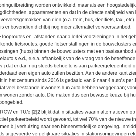
ninguitbreiding worden ontwikkeld, maar als een hoogstedelijk
dichtheden, appartementen en dat in de directe nabijheid van
 vervoersgemakken van dien (o.a. trein, bus, deelfiets, taxi, etc
s er bovendien dichtbij nog meer alternatief vervoersaanbod.
ke looproutes en -afstanden naar allerlei voorzieningen in het ge
tekende fietsroutes, goede fietsenstallingen in de bouwclusters 
lossingen (hubs) binnen de bouwclusters met een basisaanbod a
elauto’s e.d., e.e.a. afhankelijk van de vraag van de betreffend
 wij dat er dan nog steeds behoefte is aan parkeergelegenheid
erdaad een eigen auto zullen bezitten. Aan de andere kant zie
t in het centrum sinds 2016 is gedaald van 9 naar 4 auto’s per
 dat veel bestaande inwoners hun auto hebben weggedaan; voo
m wonen zonder auto. Die maken dus een bewuste keuze bij hu
woongebied.
 CROW en TU/e
[2]2
blijkt dat in situaties waarin alternatieven op 
ctief parkeerbeleid wordt gevoerd, tot wel 70% van de nieuwe i
en bij verhuizing naar een binnenstedelijke omgeving. Inmiddel
s uitgevoerde vergelijkbare situaties in stationsomgevingen el