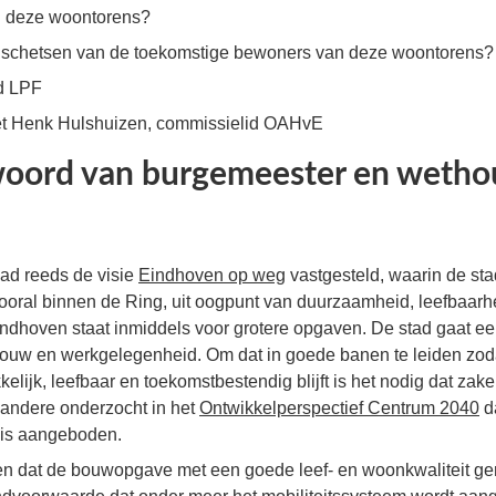
n deze woontorens?
el schetsen van de toekomstige bewoners van deze woontorens?
d LPF
t Henk Hulshuizen, commissielid OAHvE
oord van burgemeester en wetho
aad reeds de visie
Eindhoven op weg
vastgesteld, waarin de sta
ooral binnen de Ring, uit oogpunt van duurzaamheid, leefbaarh
Eindhoven staat inmiddels voor grotere opgaven. De stad gaat e
w en werkgelegenheid. Om dat in goede banen te leiden zoda
kelijk, leefbaar en toekomstbestendig blijft is het nodig dat za
 andere onderzocht in het
Ontwikkelperspectief Centrum 2040
da
 is aangeboden.
n dat de bouwopgave met een goede leef- en woonkwaliteit ge