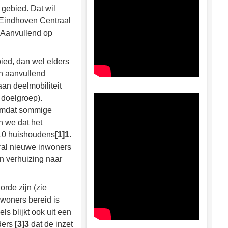
 gebied. Dat wil
 Eindhoven Centraal
). Aanvullend op
bied, dan wel elders
en aanvullend
an deelmobiliteit
e doelgroep).
 omdat sommige
n we dat het
 10 huishoudens
[1]1
.
ral nieuwe inwoners
n verhuizing naar
orde zijn (zie
nwoners bereid is
s blijkt ook uit een
ders
[3]3
dat de inzet