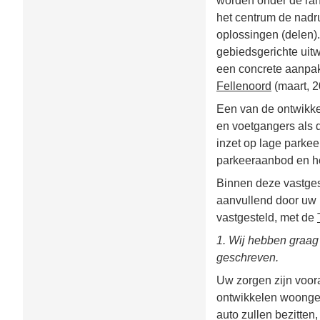
worden onder de ran
het centrum de nadru
oplossingen (delen).
gebiedsgerichte uitw
een concrete aanpak
Fellenoord
(maart, 2
Een van de ontwikkel
en voetgangers als d
inzet op lage parke
parkeeraanbod en het
Binnen deze vastges
aanvullend door uw 
vastgesteld, met de
1. Wij hebben graag 
geschreven.
Uw zorgen zijn voor
ontwikkelen woongeb
auto zullen bezitten