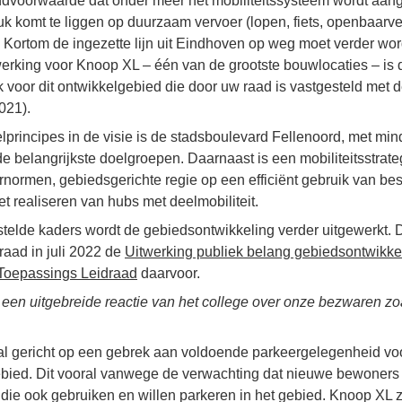
dvoorwaarde dat onder meer het mobiliteitssysteem wordt aang
k komt te liggen op duurzaam vervoer (lopen, fiets, openbaarver
 Kortom de ingezette lijn uit Eindhoven op weg moet verder word
erking voor Knoop XL – één van de grootste bouwlocaties – is d
 voor dit ontwikkelgebied die door uw raad is vastgesteld met 
021).
principes in de visie is de stadsboulevard Fellenoord, met minde
e belangrijkste doelgroepen. Daarnaast is een mobiliteitsstrate
ernormen, gebiedsgerichte regie op een efficiënt gebruik van b
 realiseren van hubs met deelmobiliteit.
telde kaders wordt de gebiedsontwikkeling verder uitgewerkt. 
raad in juli 2022 de
Uitwerking publiek belang gebiedsontwikke
Toepassings Leidraad
daarvoor.
een uitgebreide reactie van het college over onze bezwaren zo
al gericht op een gebrek aan voldoende parkeergelegenheid voo
ied. Dit vooral vanwege de verwachting dat nieuwe bewoners
, die ook gebruiken en willen parkeren in het gebied. Knoop XL 