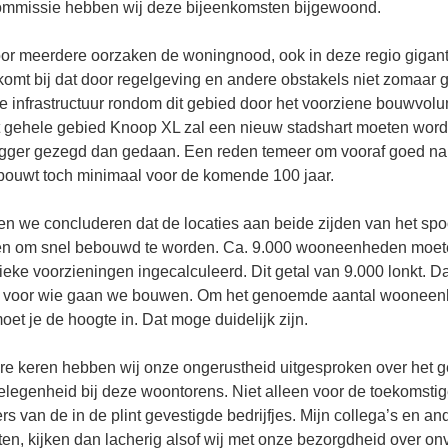
ommissie hebben wij deze bijeenkomsten bijgewoond.
oor meerdere oorzaken de woningnood, ook in deze regio gigan
mt bij dat door regelgeving en andere obstakels niet zomaar
de infrastructuur rondom dit gebied door het voorziene bouwvo
Het gehele gebied Knoop XL zal een nieuw stadshart moeten word
vlugger gezegd dan gedaan. Een reden temeer om vooraf goed n
bouwt toch minimaal voor de komende 100 jaar.
 we concluderen dat de locaties aan beide zijden van het spoor
en om snel bebouwd te worden. Ca. 9.000 wooneenheden moeten
ieke voorzieningen ingecalculeerd. Dit getal van 9.000 lonkt. D
voor wie gaan we bouwen. Om het genoemde aantal wooneenhe
t je de hoogte in. Dat moge duidelijk zijn.
re keren hebben wij onze ongerustheid uitgesproken over het 
legenheid bij deze woontorens. Niet alleen voor de toekomsti
s van de in de plint gevestigde bedrijfjes. Mijn collega’s en 
en, kijken dan lacherig alsof wij met onze bezorgdheid over o