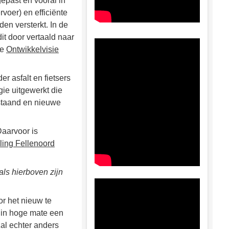
epast en vooral in
voer) en efficiënte
en versterkt. In de
it door vertaald naar
de
Ontwikkelvisie
r asfalt en fietsers
gie uitgewerkt die
estaand en nieuwe
Daarvoor is
ling Fellenoord
als hierboven zijn
r het nieuw te
 in hoge mate een
zal echter anders