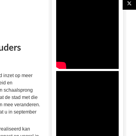
uders
d inzet op meer
eid en
en schaalsprong
t de stad met die
ken mee veranderen.
t u in september
realiseerd kan