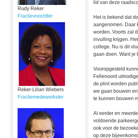
lid van deze raadsc
Rudy Reker
Fractievoorzitter
Het is bekend dat d
aangenomen. Daar ko
worden. Voorts zal 
invulling krijgen. 
college. Nu is dit 
gaan doen. Want je 
Vooropgesteld kunnen
Fellenoord uitnodig
de plint worden publ
Reker-Lilian Wiebers
we gaan bouwen en 
Fractiemedewerkster
te kunnen bouwen moe
Al eerder en meerde
voldoende parkeerge
ook voor de bezoeker
op deze bijeenkomst