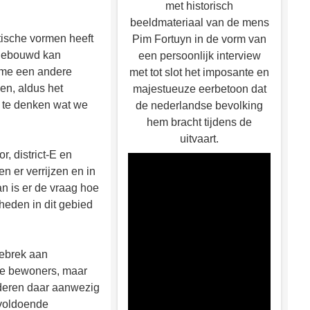
met historisch
beeldmateriaal van de mens
tische vormen heeft
Pim Fortuyn in de vorm van
 gebouwd kan
een persoonlijk interview
lume een andere
met tot slot het imposante en
en, aldus het
majestueuze eerbetoon dat
a te denken wat we
de nederlandse bevolking
hem bracht tijdens de
uitvaart.
, district-E en
 er verrijzen en in
an is er de vraag hoe
den in dit gebied
gebrek aan
ge bewoners, maar
anderen daar aanwezig
nvoldoende