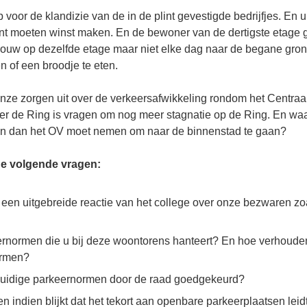
 voor de klandizie van de in de plint gevestigde bedrijfjes. En u
int moeten winst maken. En de bewoner van de dertigste etage g
vrouw op dezelfde etage maar niet elke dag naar de begane gro
en of een broodje te eten.
nze zorgen uit over de verkeersafwikkeling rondom het Centraal 
er de Ring is vragen om nog meer stagnatie op de Ring. En wa
en dan het OV moet nemen om naar de binnenstad te gaan?
 de volgende vragen:
een uitgebreide reactie van het college over onze bezwaren zo
ernormen die u bij deze woontorens hanteert? En hoe verhouden 
ormen?
huidige parkeernormen door de raad goedgekeurd?
en indien blijkt dat het tekort aan openbare parkeerplaatsen leid