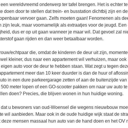
een wereldvreemd onderwerp ter tafel brengen. Het is echter te
e doen door te stellen dat trein- en busstation dichtbij zijn en
openbaar vervoer gaan. Zelfs moeten gaan! Fenomenen als dee
en zijn leuk, maar voornamelijk als extraatjes voor de jeugd. Een
ijheid, dus er op uit gaan wanneer je maar wil. Dat gevoel zal n
aterstof gaan rijden en dan weer betaalbaar worden.
uw/echtpaar die, omdat de kinderen de deur uit zijn, momente
 wel kleiner, dus naar een appartement wil verhuizen, maar ook
eigen auto voor de deur te hebben staan. Wat zegt u tegen de
appartement meer dan 10 keer duurder is dan de huur of afloss
uto in een dure parkeergarage zetten of aan de buitenzijde va
 500 meter lopen of een GO-scooter pakken om naar uw auto te 
len doen? Precies, die blijven wonen in hun huidige woning.
 dat u bewoners van oud-Woensel die wegens nieuwbouw moet
wil aanbieden. Maar ook in de oude huidige wijk staat de straa
dat deze mensen massaal hun auto van de hand doen en het O