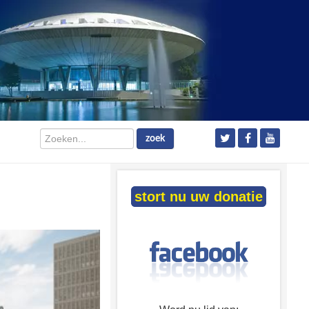
Zoeken...
zoek
stort nu uw donatie