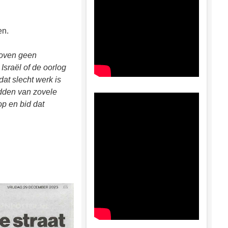
en.
hoven geen
Israël of de oorlog
at slecht werk is
idden van zovele
op en bid dat