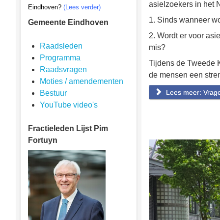
asielzoekers in het
Eindhoven?
(Lees verder)
1. Sinds wanneer w
Gemeente Eindhoven
2. Wordt er voor asi
Raadsleden
mis?
Programma
Tijdens de Tweede K
Raadsvragen
de mensen een stren
Moties / amendementen
Lees meer: Vragen
Bestuur
YouTube video's
Fractieleden
Lijst Pim
Fortuyn