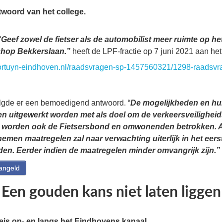
woord van het college.
“Geef zowel de fietser als de automobilist meer ruimte op he
chop Bekkerslaan.”
heeft de LPF-fractie op 7 juni 2021 aan het
mfortuyn-eindhoven.nl/raadsvragen-sp-1457560321/1298-raadsvra
lgde er een bemoedigend antwoord. “
De mogelijkheden en hu
en uitgewerkt worden met als doel om de verkeersveiligheids
j worden ook de Fietsersbond en omwonenden betrokken. A
men maatregelen zal naar verwachting uiterlijk in het eerst
nden. Eerder indien de maatregelen minder omvangrijk zijn.”
angeld
Een gouden kans niet laten liggen
is op- en langs het Eindhovens kanaal