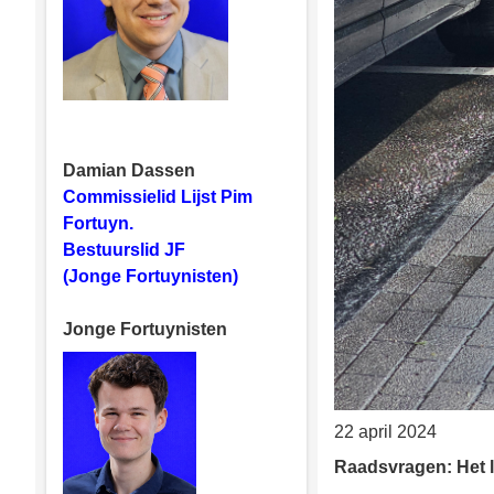
Damian Dassen
Commissielid Lijst Pim
Fortuyn.
Bestuurslid JF
(Jonge Fortuynisten)
Jonge Fortuynisten
22 april 2024
Raadsvragen: Het 