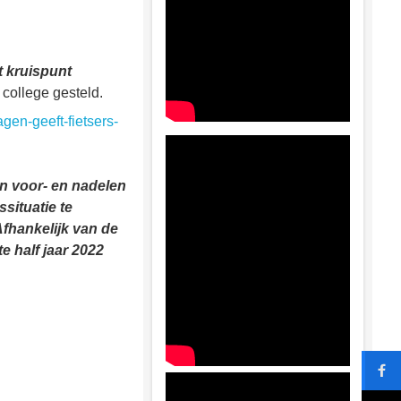
t kruispunt
 college gesteld.
gen-geeft-fietsers-
n voor- en nadelen
situatie te
fhankelijk van de
e half jaar 2022