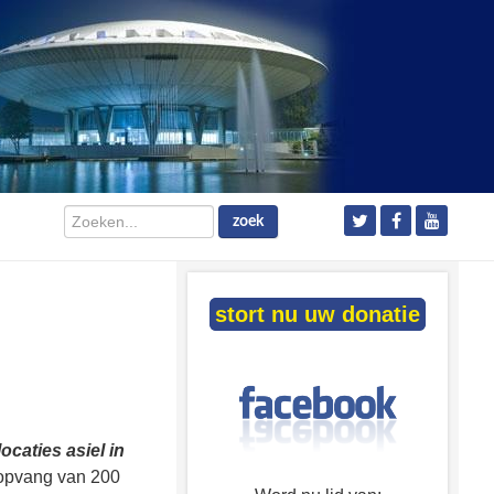
Zoeken...
zoek
stort nu uw donatie
ocaties asiel in
opvang van 200