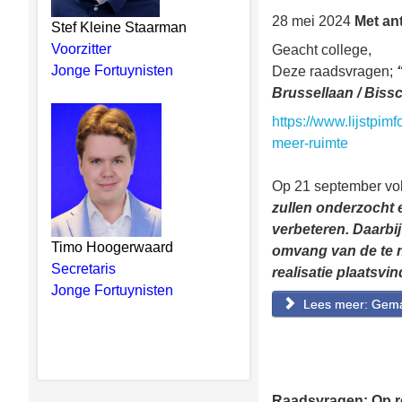
28 mei 2024
Met ant
Stef Kleine Staarman
Voorzitter
Geacht college,
Jonge Fortuynisten
Deze raadsvragen;
Brussellaan / Biss
https://www.lijstpi
meer-ruimte
Op 21 september vo
zullen onderzocht 
verbeteren. Daarbi
Timo Hoogerwaard
omvang van de te ne
Secretaris
realisatie plaatsvi
Jonge Fortuynisten
Lees meer: Gem
Raadsvragen: Op re