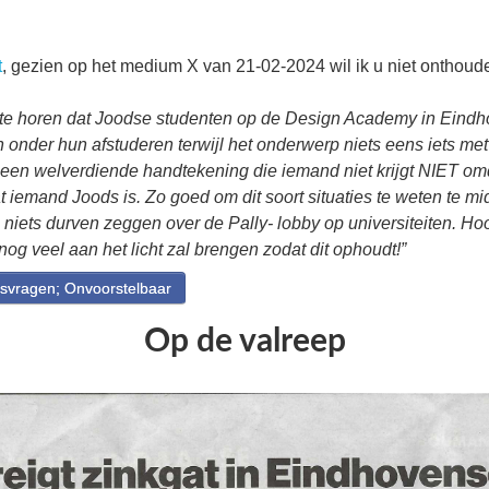
t
, gezien op het medium X van 21-02-2024 wil ik u niet onthoud
 te horen dat Joodse studenten op de Design Academy in Eind
 onder hun afstuderen terwijl het onderwerp niets eens iets met 
 een welverdiende handtekening die iemand niet krijgt NIET omd
 iemand Joods is. Zo goed om dit soort situaties te weten te m
niets durven zeggen over de Pally- lobby op universiteiten. Ho
g veel aan het licht zal brengen zodat dit ophoudt!”
vragen; Onvoorstelbaar
Op de valreep