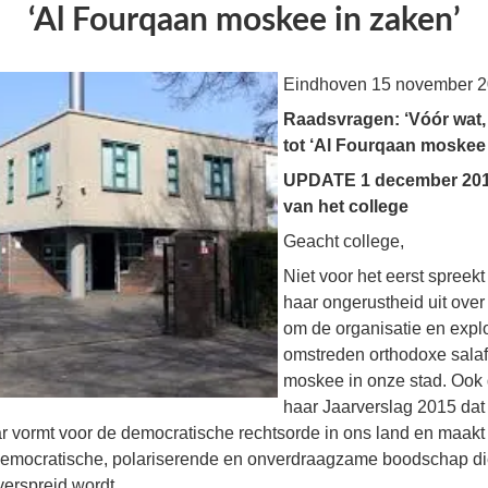
‘Al Fourqaan moskee in zaken’
Eindhoven 15 november 
Raadsvragen: ‘Vóór wat, h
tot ‘Al Fourqaan moskee 
UPDATE 1 december 201
van het college
Geacht college,
Niet voor het eerst spreekt
haar ongerustheid uit over 
om de organisatie en explo
omstreden orthodoxe salaf
moskee in onze stad. Ook 
haar Jaarverslag 2015 dat
r vormt voor de democratische rechtsorde in ons land en maakt o
democratische, polariserende en onverdraagzame boodschap di
verspreid wordt.