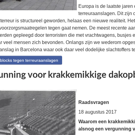
Europa is de laatste jaren
terreuraanslagen. Dit zijn
terreur is structureel geworden, helaas een nieuwe realiteit. Het
voorzorgsmaatregelen tegen gaat nemen. De meest recente aan
werden gepleegd door terroristen die met vrachtwagens, busjes e
ar veel mensen zich bevonden. Onlangs zijn we wederom opges
aanslag in Barcelona waar ook daar veel dodelijke slachtoffers t
locks tegen terreuraanslagen
unning voor krakkemikkige dako
Raadsvragen
18 augustus 2017
Waarom een krakkemikk
alsnog een vergunning 