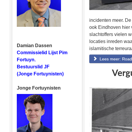
incidenten meer. De 
ook Eindhoven hier 
slachtoffers vielen 
locaties inreden wa
Damian Dassen
islamitische terreur
Commissielid Lijst Pim
Lees meer: Roadb
Fortuyn.
Bestuurslid JF
Verg
(Jonge Fortuynisten)
Jonge Fortuynisten