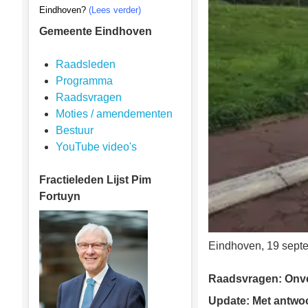
Eindhoven?
(Lees verder)
Gemeente Eindhoven
Raadsleden
Programma
Raadsvragen
Moties / amendementen
Bestuur
YouTube video's
Fractieleden
Lijst Pim
Fortuyn
Eindhoven, 19 sept
Raadsvragen: Onvei
Update: Met antwoo