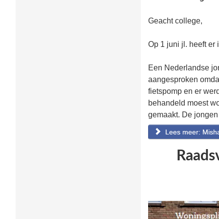
Geacht college,
Op 1 juni jl. heeft 
Een Nederlandse jon
aangesproken omdat 
fietspomp en er werd
behandeld moest wor
gemaakt. De jongen 
Lees meer: Misha
Raadsv