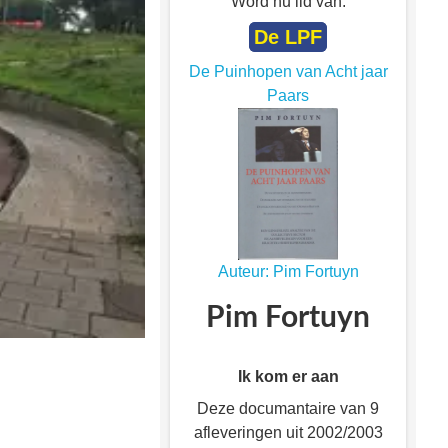
Word nu lid van:
De LPF
De Puinhopen van Acht jaar
Paars
Auteur: Pim Fortuyn
Pim Fortuyn
Ik kom er aan
Deze documantaire van 9
afleveringen uit 2002/2003