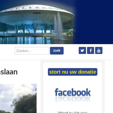
Zoeken...
zoek
nslaan
stort nu uw donatie