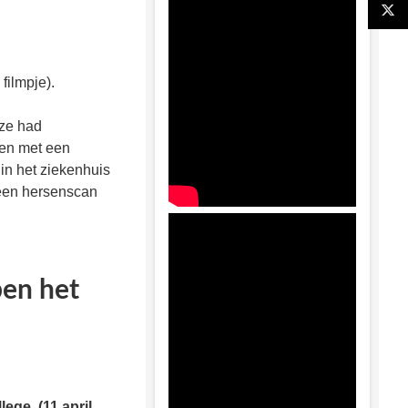
filmpje).
 ze had
gen met een
in het ziekenhuis
 een hersenscan
ben het
ege. (11 april