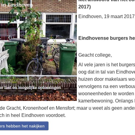
2017)
Eindhoven, 19 maart 201
Eindhovense burgers he
Geacht college,
Al vele jaren is het burger
oog dat in tal van Eindho
huizen door makelaars w
vervolgens na een verbouw
wooneenheden te worden 
kamerbewoning. Onlangs b
Oude Gracht, Kronenhoef en Mensfort; maar u weet als geen ande
ch in heel Eindhoven voordoet.
rs hebben het nakijken