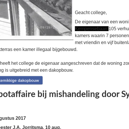
Geacht college,
De eigenaar van een woni
Kempensebaan
105 verhu
kamers waarin 7 personen
met vriendin en vijf buite
kterras een kamer illegaal bijgebouwd.
 heeft het college de eigenaar aangeschreven dat de woning zo
g is uitgebreid met een dakopbouw.
kemikkige dakopbouw
otaffaire bij mishandeling door Sy
gustus 2017
ter J.A. Jorritsma. 10 aug.