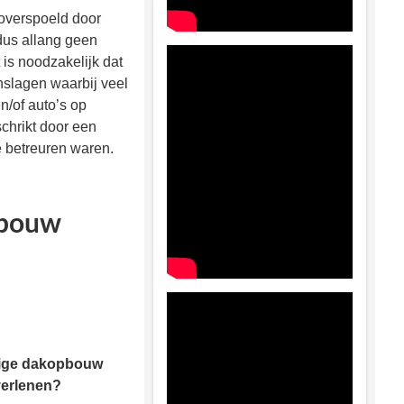
 overspoeld door
 dus allang geen
 is noodzakelijk dat
slagen waarbij veel
n/of auto’s op
chrikt door een
e betreuren waren.
pbouw
ige dakopbouw
verlenen?