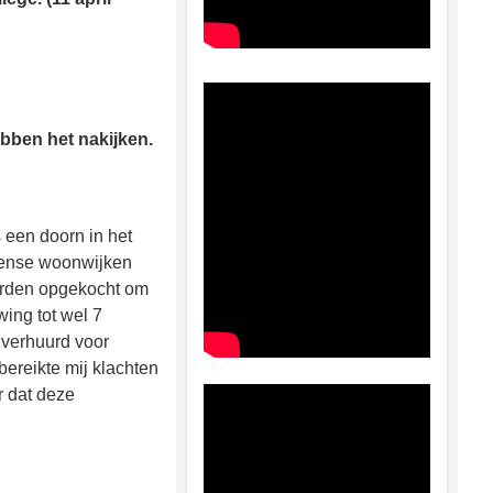
7
bben het nakijken.
s een doorn in het
vense woonwijken
orden opgekocht om
ing tot wel 7
verhuurd voor
ereikte mij klachten
r dat deze