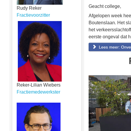
Geacht college,
Rudy Reker
Fractievoorzitter
Afgelopen week heeft
Boutenslaan. Het sla
het verkeersslachtoff
eerste ongeval dat h
Lees meer: Onveil
Reker-Lilian Wiebers
Fractiemedewerkster