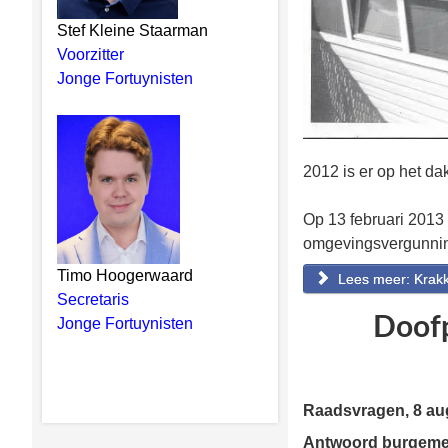
Stef Kleine Staarman
Voorzitter
Jonge Fortuynisten
2012 is er op het da
Op 13 februari 2013
omgevingsvergunnin
Timo Hoogerwaard
Lees meer: Krak
Secretaris
Doofp
Jonge Fortuynisten
Raadsvragen, 8 au
Antwoord burgemees