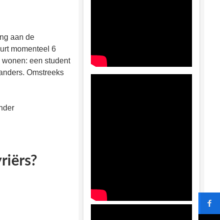
ng aan de
urt momenteel 6
 wonen: een student
nlanders. Omstreeks
nder
riërs?