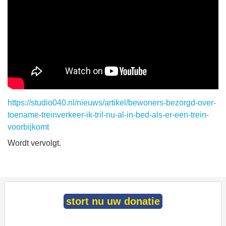
https://studio040.nl/nieuws/artikel/bewoners-bezorgd-over-
toename-treinverkeer-ik-tril-nu-al-in-bed-als-er-een-trein-
voorbijkomt
Wordt vervolgt.
stort nu uw donatie