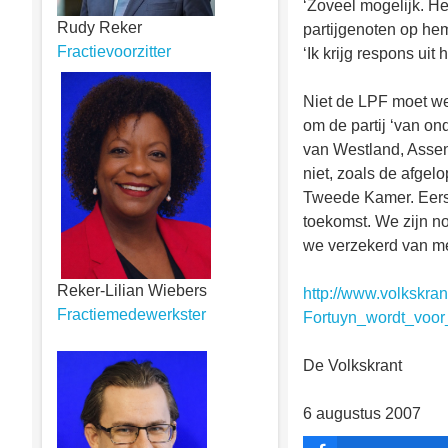
‘Zoveel mogelijk. Het
Rudy Reker
partijgenoten op he
Fractievoorzitter
‘Ik krijg respons uit 
Niet de LPF moet weg
om de partij ‘van o
van Westland, Assen
niet, zoals de afgel
Tweede Kamer. Eerst
toekomst. We zijn n
we verzekerd van me
Reker-Lilian Wiebers
http://www.volkskra
Fractiemedewerkster
Fortuyn_wordt_voo
De Volkskrant
6 augustus 2007