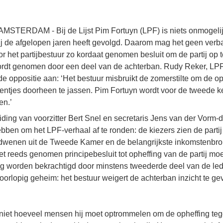
AMSTERDAM - Bij de Lijst Pim Fortuyn (LPF) is niets onmogelij
tij de afgelopen jaren heeft gevolgd. Daarom mag het geen ver
or het partijbestuur zo kordaat genomen besluit om de partij op 
ordt genomen door een deel van de achterban. Rudy Reker, LP
de oppositie aan: ‘Het bestuur misbruikt de zomerstilte om de o
eventjes doorheen te jassen. Pim Fortuyn wordt voor de tweede 
en.’
iding van voorzitter Bert Snel en secretaris Jens van der Vorm-
ben om het LPF-verhaal af te ronden: de kiezers zien de partij
rdwenen uit de Tweede Kamer en de belangrijkste inkomstenbro
t reeds genomen principebesluit tot opheffing van de partij m
og worden bekrachtigd door minstens tweederde deel van de le
voorlopig geheim: het bestuur weigert de achterban inzicht te ge
iet hoeveel mensen hij moet optrommelen om de opheffing teg