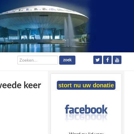
Zoeken...
zoek
weede keer
stort nu uw donatie