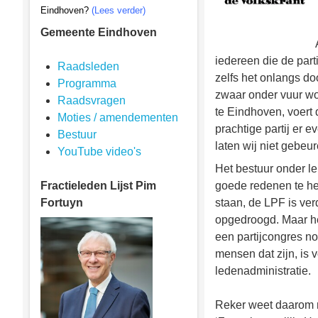
Eindhoven?
(Lees verder)
Gemeente Eindhoven
iedereen die de par
Raadsleden
zelfs het onlangs do
Programma
zwaar onder vuur w
Raadsvragen
te Eindhoven, voert 
Moties / amendementen
prachtige partij er 
Bestuur
laten wij niet gebeur
YouTube video's
Het bestuur onder le
Fractieleden
Lijst Pim
goede redenen te heb
Fortuyn
staan, de LPF is ve
opgedroogd. Maar he
een partijcongres n
mensen dat zijn, is 
ledenadministratie.
Reker weet daarom n