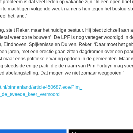
 probleem is dat veel leden op vakantie zijn.’ In een open brief r
m te machtigen volgende week namens hen tegen het bestuursb
heel het land.’
, stelt Reker, maar het huidige bestuur. Hij biedt zichzelf aan a
nderaf weer op te bouwen’. De LPF is nog vertegenwoordigd in
, Eindhoven, Spijkenisse en Duiven. Reker: ‘Daar moet het g
open jaren, met een erectie gaan zitten dagdromen over een paar
 maar eens politieke ervaring opdoen in de gemeenten. Maar
og steeds de enige partij die de naam van Pim Fortuyn mag voe
diabelangstelling. Dat mogen we niet zomaar weggooien.’
nt.nl/binnenland/article450687.ece/Pim_
r_de_tweede_keer_vermoord