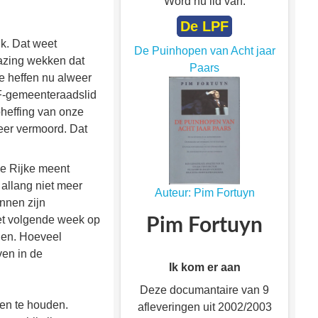
Word nu lid van:
De LPF
k. Dat weet
De Puinhopen van Acht jaar
bazing wekken dat
Paars
te heffen nu alweer
F-gemeenteraadslid
pheffing van onze
keer vermoord. Dat
de Rijke meent
 allang niet meer
Auteur: Pim Fortuyn
nnen zijn
oet volgende week op
Pim Fortuyn
den. Hoeveel
ven in de
Ik kom er aan
Deze documantaire van 9
en te houden.
afleveringen uit 2002/2003