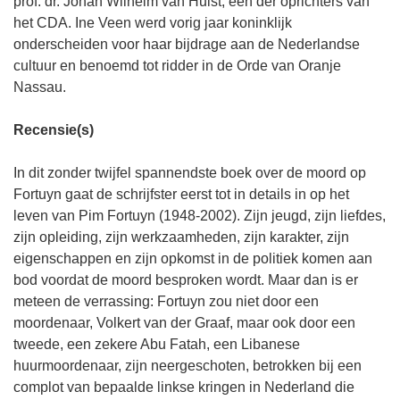
prof. dr. Johan Wilhelm van Hulst, één der oprichters van
het CDA. Ine Veen werd vorig jaar koninklijk
onderscheiden voor haar bijdrage aan de Nederlandse
cultuur en benoemd tot ridder in de Orde van Oranje
Nassau.
Recensie(s)
In dit zonder twijfel spannendste boek over de moord op
Fortuyn gaat de schrijfster eerst tot in details in op het
leven van Pim Fortuyn (1948-2002). Zijn jeugd, zijn liefdes,
zijn opleiding, zijn werkzaamheden, zijn karakter, zijn
eigenschappen en zijn opkomst in de politiek komen aan
bod voordat de moord besproken wordt. Maar dan is er
meteen de verrassing: Fortuyn zou niet door een
moordenaar, Volkert van der Graaf, maar ook door een
tweede, een zekere Abu Fatah, een Libanese
huurmoordenaar, zijn neergeschoten, betrokken bij een
complot van bepaalde linkse kringen in Nederland die