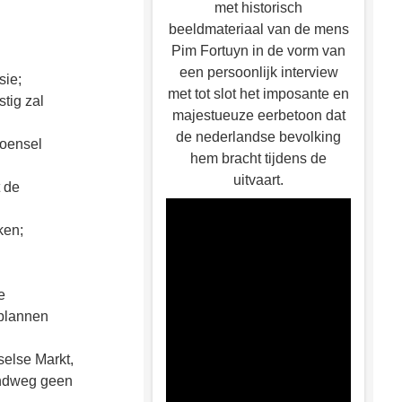
met historisch
beeldmateriaal van de mens
Pim Fortuyn in de vorm van
een persoonlijk interview
sie;
met tot slot het imposante en
tig zal
majestueuze eerbetoon dat
de nederlandse bevolking
Woensel
hem bracht tijdens de
uitvaart.
t de
ken;
e
kplannen
else Markt,
ondweg geen