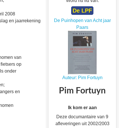
n;
Word nu lid van:
De LPF
ril 2008
De Puinhopen van Acht jaar
slag en jaarrekening
Paars
enomen van
fietsers op
ls onder
Auteur: Pim Fortuyn
en;
Pim Fortuyn
gangers en
genomen
Ik kom er aan
Deze documantaire van 9
afleveringen uit 2002/2003