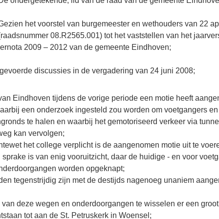
De ondergetekende, lid van de raad van de gemeente Eindhove
Gezien het voorstel van burgemeester en wethouders van 22 ap
(raadsnummer 08.R2565.001) tot het vaststellen van het jaarver
dernota 2009 – 2012 van de gemeente Eindhoven;
gevoerde discussies in de vergadering van 24 juni 2008;
an Eindhoven tijdens de vorige periode een motie heeft aang
waarbij een onderzoek ingesteld zou worden om voetgangers en 
gronds te halen en waarbij het gemotoriseerd verkeer via tunne
weg kan vervolgen;
ewet het college verplicht is de aangenomen motie uit te voer
sprake is van enig vooruitzicht, daar de huidige - en voor voet
- onderdoorgangen worden opgeknapt;
en tegenstrijdig zijn met de destijds nagenoeg unaniem aan
s van deze wegen en onderdoorgangen te wisselen er een groot
staan tot aan de St. Petruskerk in Woensel;