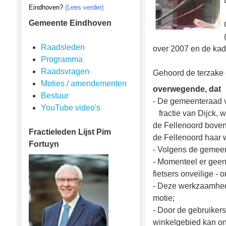
Eindhoven?
(Lees verder)
Gemeente Eindhoven
Raadsleden
over 2007 en de ka
Programma
Raadsvragen
Gehoord de terzake 
Moties / amendementen
overwegende, dat
Bestuur
- De gemeenteraad v
YouTube video's
fractie van Dijck, 
de Fellenoord boven
Fractieleden
Lijst Pim
de Fellenoord haar 
Fortuyn
- Volgens de gemeent
- Momenteel er geen 
fietsers onveilige 
- Deze werkzaamhed
motie;
- Door de gebruiker
winkelgebied kan ont