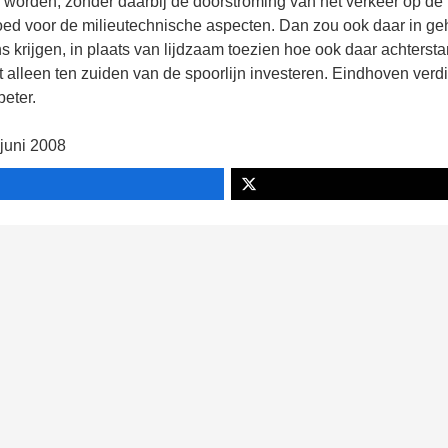
 worden, zonder daarbij de doorstroming van het verkeer op de
d voor de milieutechnische aspecten. Dan zou ook daar in ge
 krijgen, in plaats van lijdzaam toezien hoe ook daar achterst
 alleen ten zuiden van de spoorlijn investeren. Eindhoven verd
eter.
 juni 2008