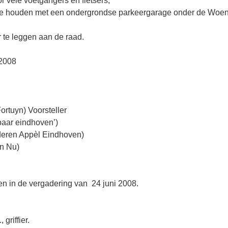
 vele voetgangers en fietsers;
 te houden met een ondergrondse parkeergarage onder de Woe
 te leggen aan de raad.
 2008
ortuyn) Voorsteller
baar eindhoven’)
eren Appèl Eindhoven)
n Nu)
en in de vergadering van 24 juni 2008.
ffier.