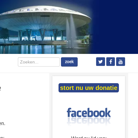
Zoeken...
zoek
e
stort nu uw donatie
en.