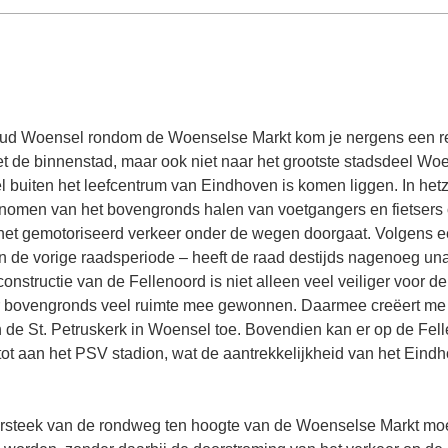
Oud Woensel rondom de Woenselse Markt kom je nergens een r
t de binnenstad, maar ook niet naar het grootste stadsdeel Woe
l buiten het leefcentrum van Eindhoven is komen liggen. In het
omen van het bovengronds halen van voetgangers en fietsers
 het gemotoriseerd verkeer onder de wegen doorgaat. Volgens e
– in de vorige raadsperiode – heeft de raad destijds nagenoeg u
structie van de Fellenoord is niet alleen veel veiliger voor de
r bovengronds veel ruimte mee gewonnen. Daarmee creëert me 
n de St. Petruskerk in Woensel toe. Bovendien kan er op de Fel
tot aan het PSV stadion, wat de aantrekkelijkheid van het Eind
ersteek van de rondweg ten hoogte van de Woenselse Markt m