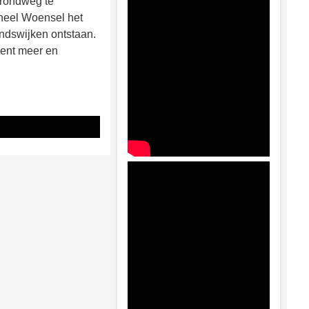
 rondweg te
heel Woensel het
andswijken ontstaan.
ient meer en