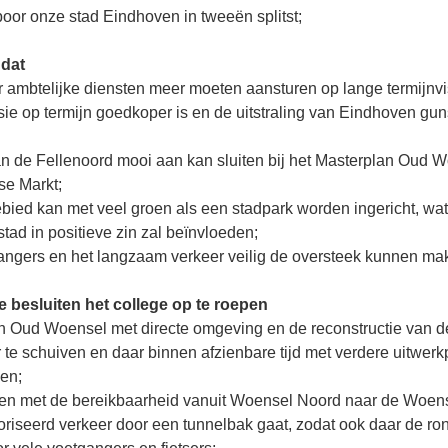
oor onze stad Eindhoven in tweeën splitst;
 dat
r ambtelijke diensten meer moeten aansturen op lange termijnvi
sie op termijn goedkoper is en de uitstraling van Eindhoven guns
van de Fellenoord mooi aan kan sluiten bij het Masterplan Oud 
e Markt;
bied kan met veel groen als een stadpark worden ingericht, wa
stad in positieve zin zal beïnvloeden;
angers en het langzaam verkeer veilig de oversteek kunnen ma
te besluiten het college op te roepen
n Oud Woensel met directe omgeving en de reconstructie van d
 te schuiven en daar binnen afzienbare tijd met verdere uitwer
en;
en met de bereikbaarheid vanuit Woensel Noord naar de Woens
iseerd verkeer door een tunnelbak gaat, zodat ook daar de r