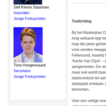
Stef Kleine Staarman
Voorzitter
Jonge Fortuynisten
Toelichting
Bij het Masterplan 
enig verband legt me
loop der jaren gehee
visie worden meegen
Fellenoord, waarbij
‘fractie Van Dijck’ 
Timo Hoogerwaard
aangenomen. De recon
Secretaris
maar ook wordt daa
Jonge Fortuynisten
stadscentrum tot aa
stadspark ontstaan, 
toenemen.
Voor een veilige ov