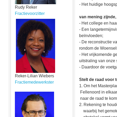
- Het huidige hoogsp
Rudy Reker
Fractievoorzitter
van mening zijnde,
- Het college en haa
- Een langetermijnvi
beïnvloeden;
- De reconstructie 
rondom de Woensels
- Het vrijkomende ge
uitstraling van onze 
- Daardoor de voetg
Reker-Lilian Wiebers
Stelt de raad voor 
Fractiemedewerkster
1. Om het Masterpla
Fellenoord in elkaar
naar de raad te kom
2. Rekening te houd
waarbij het gemotor