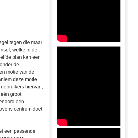
egel tegen die maar
nsel, welke in de
zelfde plan kan een
 onder de
en motie van de
naniem deze motie
 gebruikers hiervan,
één groot
lenoord een
hovens centrum doet
oet een passende