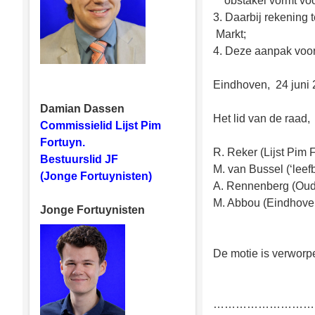
obstakel vormt voor
3. Daarbij rekening
Markt;
4. Deze aanpak voor
Eindhoven, 24 juni
Damian Dassen
Het lid van de raad,
Commissielid Lijst Pim
Fortuyn.
R. Reker (Lijst Pim F
Bestuurslid JF
M. van Bussel (‘leef
(Jonge Fortuynisten)
A. Rennenberg (Oud
M. Abbou (Eindhove
Jonge Fortuynisten
De motie is verworp
………………………., gri