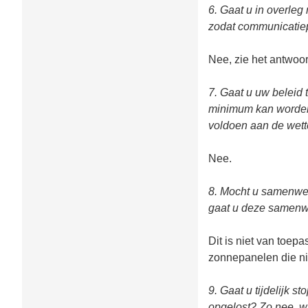
6. Gaat u in overle
zodat communicatie
Nee, zie het antwoor
7. Gaat u uw beleid
minimum kan worden 
voldoen aan de wett
Nee.
8. Mocht u samenwer
gaat u deze samenw
Dit is niet van toe
zonnepanelen die nie
9. Gaat u tijdelijk 
opgelost? Zo nee, w