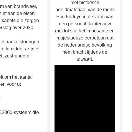
met historisch
em van brandweer,
beeldmateriaal van de mens
niet aan de eisen
Pim Fortuyn in de vorm van
 kabels die zorgen
een persoonlijk interview
erslag over 2020.
met tot slot het imposante en
majestueuze eerbetoon dat
et aantal storingen
de nederlandse bevolking
 Inmiddels zijn er
hem bracht tijdens de
lt zeshonderd
uitvaart.
ft om het aantal
en voor u:
?
t C2000-systeem die