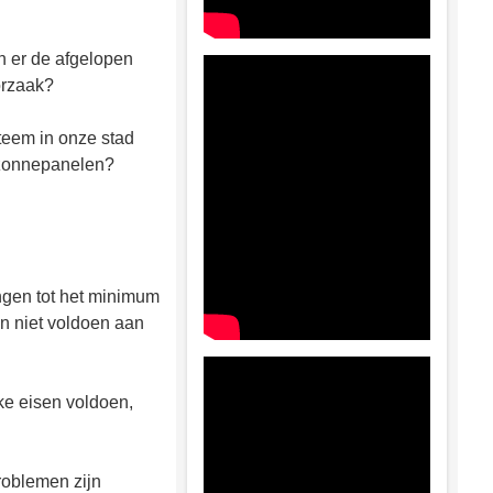
n er de afgelopen
orzaak?
teem in onze stad
 zonnepanelen?
ngen tot het minimum
n niet voldoen aan
ke eisen voldoen,
roblemen zijn