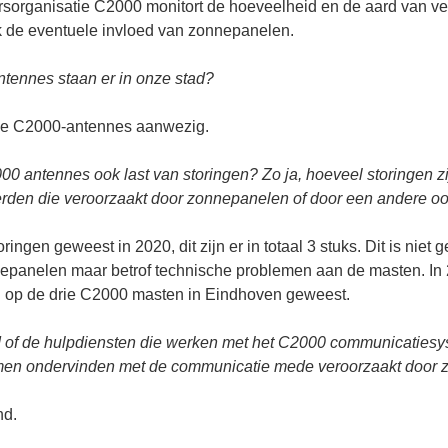
rsorganisatie C2000 monitort de hoeveelheid en de aard van ver
k de eventuele invloed van zonnepanelen.
tennes staan er in onze stad?
rie C2000-antennes aanwezig.
0 antennes ook last van storingen? Zo ja, hoeveel storingen zi
rden die veroorzaakt door zonnepanelen of door een andere o
ringen geweest in 2020, dit zijn er in totaal 3 stuks. Dit is niet 
nepanelen maar betrof technische problemen aan de masten. In 
 op de drie C2000 masten in Eindhoven geweest.
end of de hulpdiensten die werken met het C2000 communicatiesy
men ondervinden met de communicatie mede veroorzaakt door
nd.