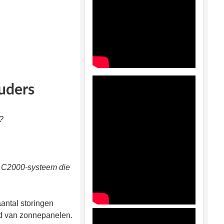
uders
?
et C2000-systeem die
antal storingen
d van zonnepanelen.