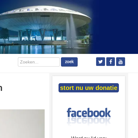
Zoeken...
zoek
m
stort nu uw donatie