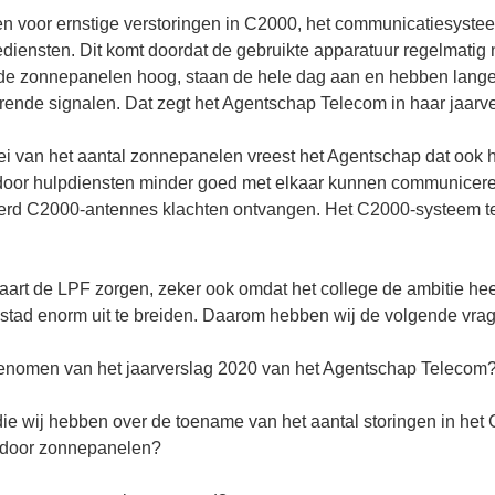
 voor ernstige verstoringen in C2000, het communicatiesyste
diensten. Dit komt doordat de gebruikte apparatuur regelmatig 
 de zonnepanelen hoog, staan de hele dag aan en hebben lange
rende signalen. Dat zegt het Agentschap Telecom in haar jaarv
i van het aantal zonnepanelen vreest het Agentschap dat ook h
oor hulpdiensten minder goed met elkaar kunnen communiceren.
erd C2000-antennes klachten ontvangen. Het C2000-systeem te
aart de LPF zorgen, zeker ook omdat het college de ambitie hee
stad enorm uit te breiden. Daarom hebben wij de volgende vrag
 genomen van het jaarverslag 2020 van het Agentschap Telecom
die wij hebben over de toename van het aantal storingen in he
 door zonnepanelen?