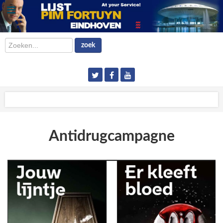
Zoeken...
zoek
Antidrugcampagne