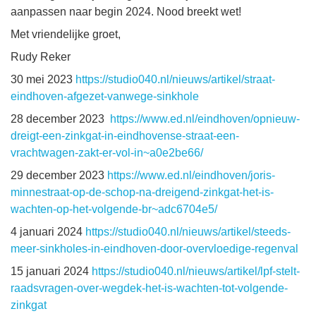
aanpassen naar begin 2024. Nood breekt wet!
Met vriendelijke groet,
Rudy Reker
30 mei 2023
https://studio040.nl/nieuws/artikel/straat-
eindhoven-afgezet-vanwege-sinkhole
28 december 2023
https://www.ed.nl/eindhoven/opnieuw-
dreigt-een-zinkgat-in-eindhovense-straat-een-
vrachtwagen-zakt-er-vol-in~a0e2be66/
29 december 2023
https://www.ed.nl/eindhoven/joris-
minnestraat-op-de-schop-na-dreigend-zinkgat-het-is-
wachten-op-het-volgende-br~adc6704e5/
4 januari 2024
https://studio040.nl/nieuws/artikel/steeds-
meer-sinkholes-in-eindhoven-door-overvloedige-regenval
15 januari 2024
https://studio040.nl/nieuws/artikel/lpf-stelt-
raadsvragen-over-wegdek-het-is-wachten-tot-volgende-
zinkgat