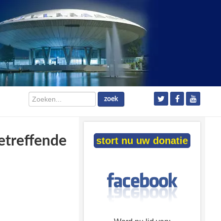
Zoeken...
zoek
etreffende
stort nu uw donatie