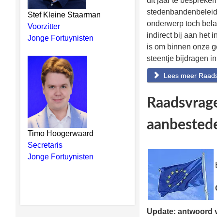
dit jaar te bespreke
stedenbandenbeleid z
Stef Kleine Staarman
onderwerp toch bela
Voorzitter
indirect bij aan het
Jonge Fortuynisten
is om binnen onze g
steentje bijdragen in
Lees meer Raads
Raadsvrage
aanbested
Timo Hoogerwaard
Secretaris
Jonge Fortuynisten
Update: antwoord v