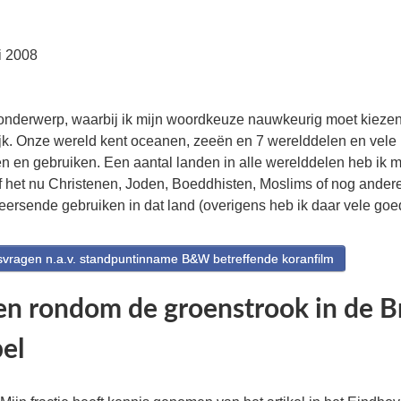
i 2008
 onderwerp, waarbij ik mijn woordkeuze nauwkeurig moet kiezen
ijk. Onze wereld kent oceanen, zeeën en 7 werelddelen en vele
en en gebruiken. Een aantal landen in alle werelddelen heb ik 
het nu Christenen, Joden, Boeddhisten, Moslims of nog andere
eersende gebruiken in dat land (overigens heb ik daar vele go
ragen n.a.v. standpuntinname B&W betreffende koranfilm
n rondom de groenstrook in de B
el