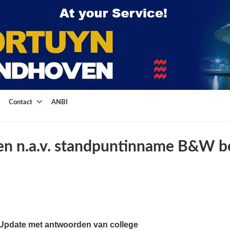
Contact
ANBI
en n.a.v. standpuntinname B&W b
Update met antwoorden van college