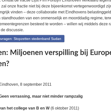
n. Omdat de fractie Lijst Pim Fortuyn Eindhoven verklaard tegens
al onze fractie niet bij deze bijeenkomst vertegenwoordigd zij
ngrijk vinden – deze collaboratie met Eindhovens belastinggel
 in standhouden van een onmenselijk en moorddadig regime, terwi
emeentegrenzen besteed te worden – willen wij middels deze 
 de discussie.
vragen: Stopzetten stedenband Sudan
n: Miljoenen verspilling bij Europ
en?
Eindhoven, 8 september 2011
Geen verrassing, maar niet minder rampzalig
an het college van B en W
(6 oktober 2011)