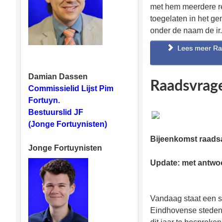
met hem meerdere r
toegelaten in het g
onder de naam de ir
Lees meer Raad
Damian Dassen
Raadsvrag
Commissielid Lijst Pim
Fortuyn.
Bestuurslid JF
(Jonge Fortuynisten)
Bijeenkomst raad
Jonge Fortuynisten
Update: met antwo
Vandaag staat een 
Eindhovense stedenb