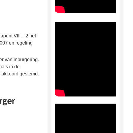
apunt VIII – 2 het
2007 en regeling
er van inburgering.
als in de
r akkoord gestemd.
rger