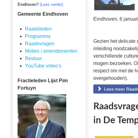
Eindhoven?
(Lees verder)
Gemeente Eindhoven
Eindhoven, 6 januar
Raadsleden
Programma
Gezien het delicate
Raadsvragen
inleiding noodzakel
Moties / amendementen
verschillende cultur
Bestuur
mogen bezoeken. Of 
YouTube video's
respect om met de h
overgehouden).
Fractieleden
Lijst Pim
Fortuyn
Lees meer Raadsv
Raadsvrage
in De Temp