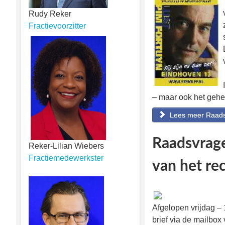
Rudy Reker
Fractievoorzitter
– maar ook het gehel
Lees meer Raadsv
Raadsvrage
Reker-Lilian Wiebers
Fractiemedewerkster
van het rec
Afgelopen vrijdag –
brief via de mailbox