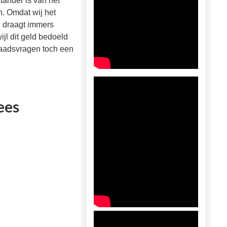
tander is van het
n. Omdat wij het
d draagt immers
jl dit geld bedoeld
raadsvragen toch een
ees