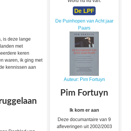
Word nu lid van:
De LPF
De Puinhopen van Acht jaar
Paars
, is deze lange
 landen met
meerdere keren
n waren, ik ging met
ede kennissen aan
Auteur: Pim Fortuyn
Pim Fortuyn
ruggelaan
Ik kom er aan
Deze documantaire van 9
afleveringen uit 2002/2003