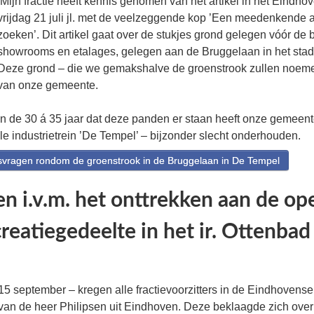
Mijn fractie heeft kennis genomen van het artikel in het Eindh
vrijdag 21 juli jl. met de veelzeggende kop ’Een meedenkende a
zoeken’. Dit artikel gaat over de stukjes grond gelegen vóór de 
showrooms en etalages, gelegen aan de Bruggelaan in het stad
Deze grond – die we gemakshalve de groenstrook zullen noem
van onze gemeente.
In de 30 á 35 jaar dat deze panden er staan heeft onze gemeen
e industrietrein ’De Tempel’ – bijzonder slecht onderhouden.
ragen rondom de groenstrook in de Bruggelaan in De Tempel
n i.v.m. het onttrekken aan de o
reatiegedeelte in het ir. Ottenbad
 15 september – kregen alle fractievoorzitters in de Eindhoven
 van de heer Philipsen uit Eindhoven. Deze beklaagde zich over he